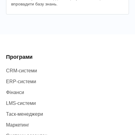
впровадити базу знань.
Програми
CRM-системи
ERP-системи
Фінанси
LMS-системи
Таск-менеджери
Маркетинг