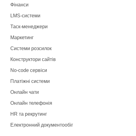
США
(1)
Фінанси
Україна
(1)
LMS-системи
Франція
(1)
Таск-менеджери
Маркетинг
Системи розсилок
Конструктори сайтів
No-code сервіси
Платіжні системи
Онлайн чати
Онлайн телефонія
HR та рекрутинг
Електронний документообіг