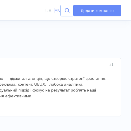
UA
EN
Додати компанію
#1
no — діджитал-агенція, що створює стратегії зростання:
реклама, контент, UI/UX. Глибока аналітика,
ідуальний підхід і фокус на результат роблять наші
ня ефективними.