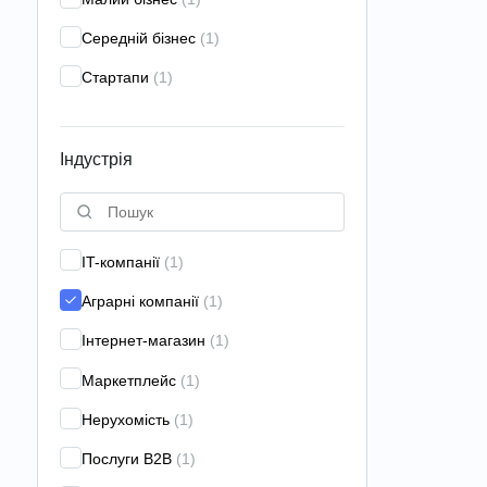
застосунків
(3)
Середній бізнес
(1)
Брендинг
(20)
Стартапи
(1)
Класичний маркетинг
(9)
Контекстна реклама
(44)
Індустрія
Контент-маркетинг
(12)
Креативна агенція
(9)
Креативна стратегія
(9)
IT-компанії
(1)
Лідогенерація
(9)
Аграрні компанії
(1)
Лінкбілдінг
(15)
Інтернет-магазин
(1)
Локальне просування
(6)
Маркетплейс
(1)
Маркетинг-консалтинг
(22)
Нерухомість
(1)
Маркетингові дослідження
(19)
Послуги B2B
(1)
Наскрізна аналітика
(8)