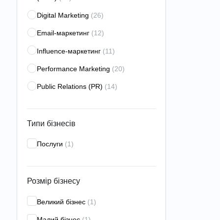
Digital Marketing
(26)
Email-маркетинг
(12)
Influence-маркетинг
(11)
Performance Marketing
(20)
Public Relations (PR)
(14)
Search Engine Marketing (SEM)
(11)
Search Engine Optimization
Типи бізнесів
(SEO)
(51)
Послуги
(1)
Search Engine Reputation
Management (SERM)
(17)
Social Media Marketing (SMM)
(39)
Розмір бізнесу
Web-аналітика
(21)
Великий бізнес
(1)
Аналітика для мобільних
Малий бізнес
(1)