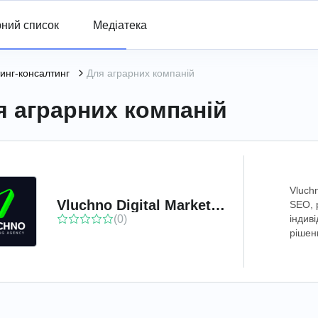
ний список
Медіатека
инг-консалтинг
Для аграрних компаній
я аграрних компаній
Vluch
Vluchno Digital Marketing Agency
SEO, 
(0)
індив
рішен