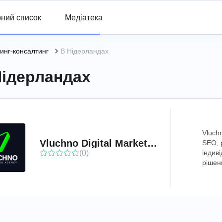
ний список
Медіатека
инг-консалтинг
В Нідерландах
Нідерландах
Vluch
Vluchno Digital Marketing Agency
SEO, 
(0)
індив
рішен