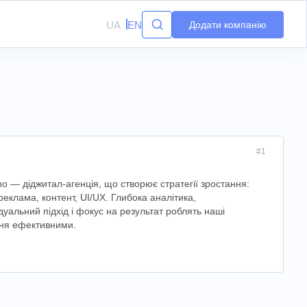
UA
EN
Додати компанію
#1
no — діджитал-агенція, що створює стратегії зростання:
реклама, контент, UI/UX. Глибока аналітика,
ідуальний підхід і фокус на результат роблять наші
ня ефективними.