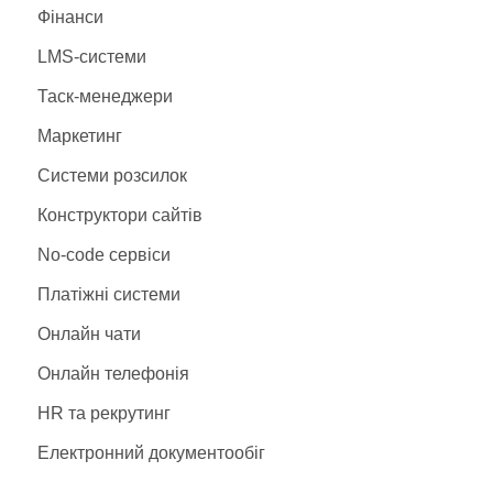
США
(1)
Фінанси
Україна
(1)
LMS-системи
Франція
(1)
Таск-менеджери
Маркетинг
Системи розсилок
Конструктори сайтів
No-code сервіси
Платіжні системи
Онлайн чати
Онлайн телефонія
HR та рекрутинг
Електронний документообіг