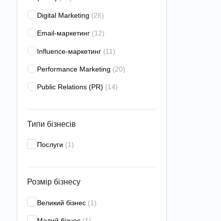
Digital Marketing
(26)
Email-маркетинг
(12)
Influence-маркетинг
(11)
Performance Marketing
(20)
Public Relations (PR)
(14)
Search Engine Marketing (SEM)
(11)
Search Engine Optimization
Типи бізнесів
(SEO)
(51)
Послуги
(1)
Search Engine Reputation
Management (SERM)
(17)
Social Media Marketing (SMM)
(39)
Розмір бізнесу
Web-аналітика
(21)
Великий бізнес
(1)
Аналітика для мобільних
Малий бізнес
(1)