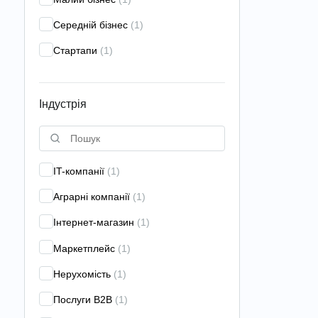
застосунків
(3)
Середній бізнес
(1)
Брендинг
(20)
Стартапи
(1)
Класичний маркетинг
(9)
Контекстна реклама
(44)
Індустрія
Контент-маркетинг
(12)
Креативна агенція
(9)
Креативна стратегія
(9)
IT-компанії
(1)
Лідогенерація
(9)
Аграрні компанії
(1)
Лінкбілдінг
(15)
Інтернет-магазин
(1)
Локальне просування
(6)
Маркетплейс
(1)
Маркетинг-консалтинг
(22)
Нерухомість
(1)
Маркетингові дослідження
(19)
Послуги B2B
(1)
Наскрізна аналітика
(8)