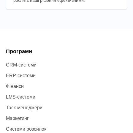
роблять наші рішення ефективними.
Програми
CRM-системи
ERP-системи
Фінанси
LMS-системи
Таск-менеджери
Маркетинг
Системи розсилок