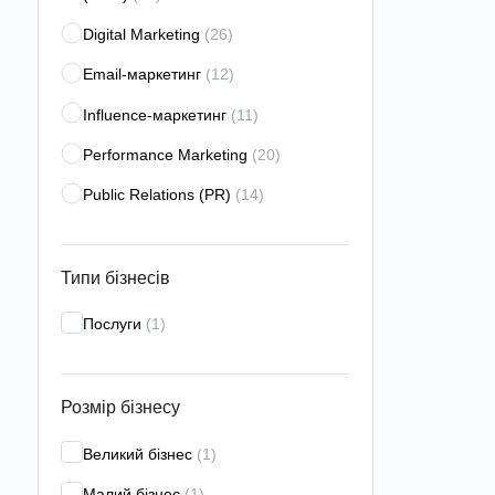
Digital Marketing
(26)
Email-маркетинг
(12)
Influence-маркетинг
(11)
Performance Marketing
(20)
Public Relations (PR)
(14)
Search Engine Marketing (SEM)
(11)
Search Engine Optimization
Типи бізнесів
(SEO)
(51)
Послуги
(1)
Search Engine Reputation
Management (SERM)
(17)
Social Media Marketing (SMM)
(39)
Розмір бізнесу
Web-аналітика
(21)
Великий бізнес
(1)
Аналітика для мобільних
Малий бізнес
(1)