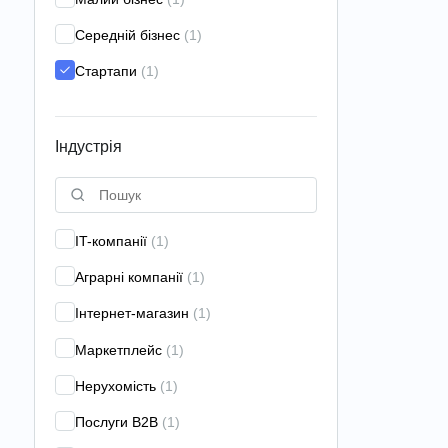
застосунків
(3)
Середній бізнес
(1)
Брендинг
(20)
Стартапи
(1)
Класичний маркетинг
(9)
Контекстна реклама
(44)
Індустрія
Контент-маркетинг
(12)
Креативна агенція
(9)
Креативна стратегія
(9)
IT-компанії
(1)
Лідогенерація
(9)
Аграрні компанії
(1)
Лінкбілдінг
(15)
Інтернет-магазин
(1)
Локальне просування
(6)
Маркетплейс
(1)
Маркетинг-консалтинг
(22)
Нерухомість
(1)
Маркетингові дослідження
(19)
Послуги B2B
(1)
Наскрізна аналітика
(8)