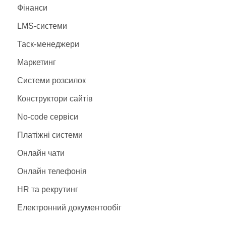
США
(1)
Фінанси
Україна
(1)
LMS-системи
Франція
(1)
Таск-менеджери
Маркетинг
Системи розсилок
Конструктори сайтів
No-code сервіси
Платіжні системи
Онлайн чати
Онлайн телефонія
HR та рекрутинг
Електронний документообіг