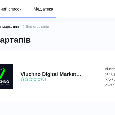
ний список
Медіатека
т-маркетинг
Для стартапів
артапів
Vluch
Vluchno Digital Marketing Agency
SEO, 
(0)
індив
рішен