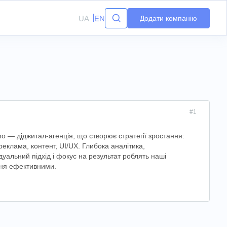
UA
EN
Додати компанію
#1
no — діджитал-агенція, що створює стратегії зростання:
реклама, контент, UI/UX. Глибока аналітика,
ідуальний підхід і фокус на результат роблять наші
ня ефективними.