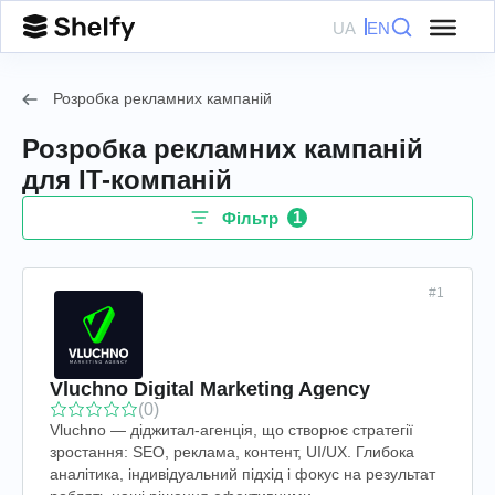
UA
EN
Розробка рекламних кампаній
Розробка рекламних кампаній
для IT-компаній
1
Фільтр
#1
Vluchno Digital Marketing Agency
(0)
Vluchno — діджитал-агенція, що створює стратегії
зростання: SEO, реклама, контент, UI/UX. Глибока
аналітика, індивідуальний підхід і фокус на результат