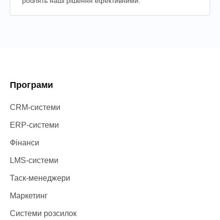
роблять наші рішення ефективними.
Програми
CRM-системи
ERP-системи
Фінанси
LMS-системи
Таск-менеджери
Маркетинг
Системи розсилок