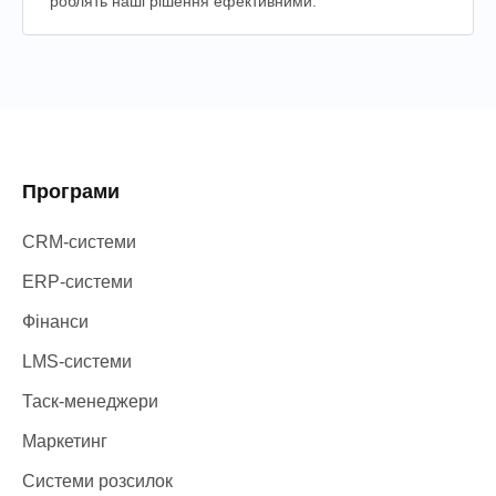
роблять наші рішення ефективними.
Програми
CRM-системи
ERP-системи
Фінанси
LMS-системи
Таск-менеджери
Маркетинг
Системи розсилок