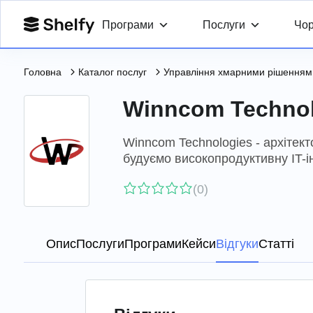
Програми
Послуги
Чор
Головна
Каталог послуг
Управління хмарними рішенням
Winncom Technol
Winncom Technologies - архітект
будуємо високопродуктивну IT-ін
(0)
Опис
Послуги
Програми
Кейси
Відгуки
Статті