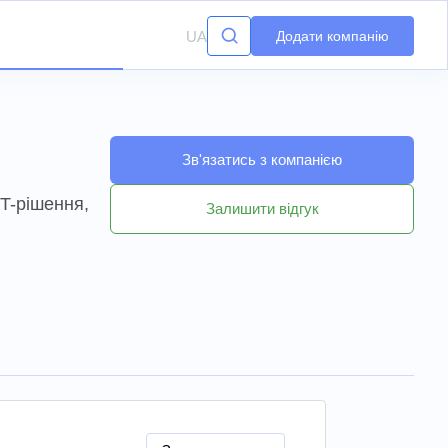
UA
Додати компанію
Зв'язатись з компанією
IT-рішення,
Залишити відгук