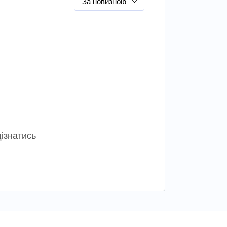
За новизною
ізнатись