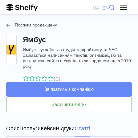
UA
EN
Послуги продакшену
Ямбус
Ямбус – українська студія копірайтингу та SEO.
Займається написанням текстів, оптимізацією та
розкруткою сайтів в Україні та за кордоном ще з 2010
року.
(0)
Зв'язатись з компанією
Залишити відгук
Опис
Послуги
Кейси
Відгуки
Статті